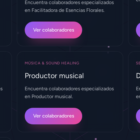
Encuentra colaboradores especializados
en Facilitadora de Esencias Florales.
Iniciar Sesión
Ver colaboradores
Crear Cuenta Gratis
MÚSICA & SOUND HEALING
S
Productor musical
D
os
Encuentra colaboradores especializados
E
en Productor musical.
e
Ver colaboradores