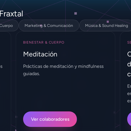
Fraxtal
 Cuerpo
Marketing & Comunicación
Música & Sound Healing
BIENESTAR & CUERPO
S
Meditación
C
d
os
Prácticas de meditación y mindfulness
c
guiadas.
E
e
e
Ver colaboradores