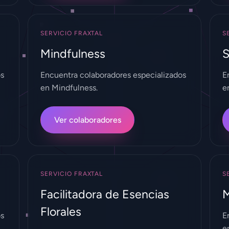
SERVICIO FRAXTAL
S
Mindfulness
S
os
Encuentra colaboradores especializados
E
en Mindfulness.
e
Ver colaboradores
SERVICIO FRAXTAL
S
Acción Requiere Cuenta
Facilitadora de Esencias
M
Florales
os
E
e