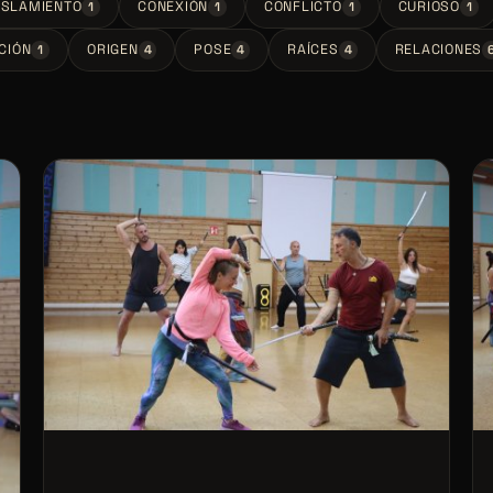
ISLAMIENTO
CONEXIÓN
CONFLICTO
CURIOSO
1
1
1
1
CIÓN
ORIGEN
POSE
RAÍCES
RELACIONES
1
4
4
4