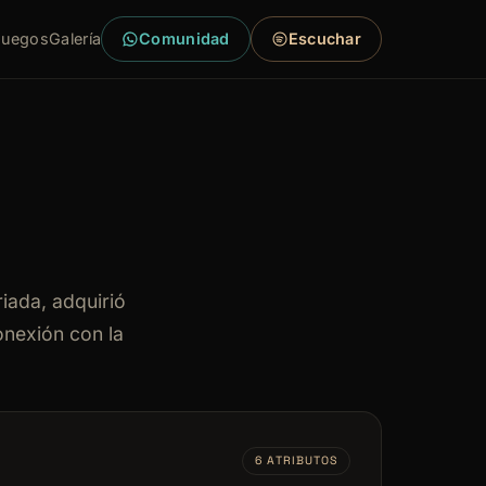
Juegos
Galería
Comunidad
Escuchar
iada, adquirió
onexión con la
6 ATRIBUTOS