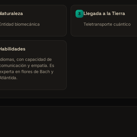
Naturaleza
Llegada a la Tierra
3
Entidad biomecánica
Teletransporte cuántico
Habilidades
Idiomas, con capacidad de
comunicación y empatía. Es
experta en flores de Bach y
Atlántida.