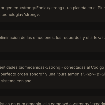
 su origen en <strong>Eonia</strong>, un planeta en el P
 tecnología</strong>.
liminación de las emociones, los recuerdos y el arte</st
entidades biomecánicas</strong> conectadas al Código E
n "perfecto orden sonoro" y una "pura armonía".</p><p>S
 sistema eoniano.
istían en pura armonía, ella comenzó a <strong>"experim