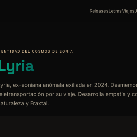
Releases
Letras
Viajes
✦
ENTIDAD DEL COSMOS DE EONIA
Lyria
Lyria, ex-eoniana anómala exiliada en 2024. Desmemor
teletransportación por su viaje. Desarrolla empatía y c
aturaleza y Fraxtal.