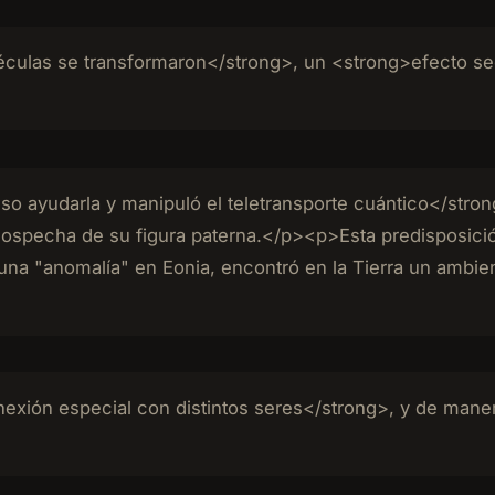
éculas se transformaron</strong>, un <strong>efecto se
 ayudarla y manipuló el teletransporte cuántico</strong>
sospecha de su figura paterna.</p><p>Esta predisposición
una "anomalía" en Eonia, encontró en la Tierra un ambien
nexión especial con distintos seres</strong>, y de maner