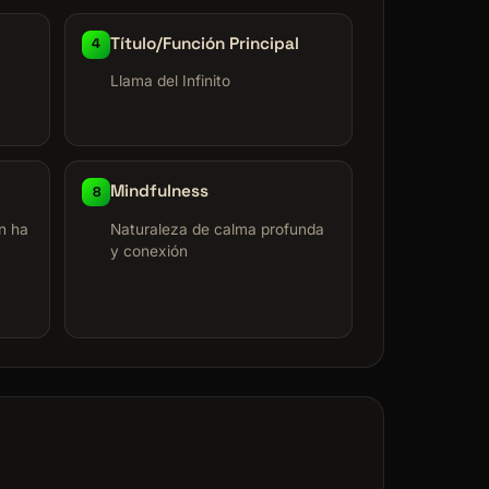
Título/Función Principal
4
Llama del Infinito
Mindfulness
8
n ha
Naturaleza de calma profunda
y conexión