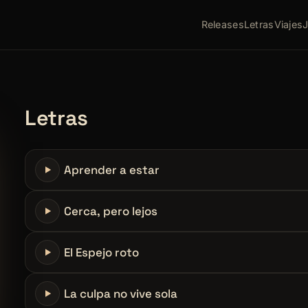
Releases
Letras
Viajes
Letras
Aprender a estar
[START]
Cerca, pero lejos
[START]
El Espejo roto
[INTRO]
[INSTRUMENTAL BEAT]
[START]
La culpa no vive sola
[INTRO]
[INSTRUMENTAL BEAT]