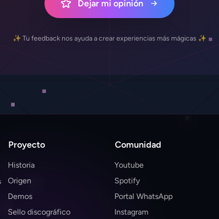
Dejar mi opinión
✨ Tu feedback nos ayuda a crear experiencias más mágicas ✨
Proyecto
Comunidad
Historia
Youtube
Origen
Spotify
s
Demos
Portal WhatsApp
Sello discográfico
Instagram